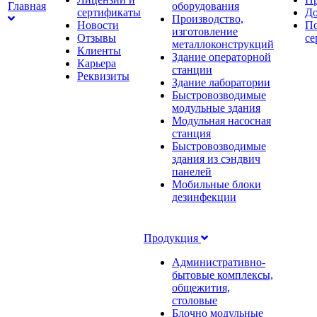
Главная
оборудования
сертификаты
До
Производство,
Новости
По
изготовление
Отзывы
се
металлоконструкций
Клиенты
Здание операторной
Карьера
станции
Реквизиты
Здание лаборатории
Быстровозводимые
модульные здания
Модульная насосная
станция
Быстровозводимые
здания из сэндвич
панелей
Мобильные блоки
дезинфекции
Продукция
Административно-
бытовые комплексы,
общежития,
столовые
Блочно модульные