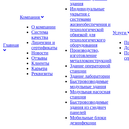
здания
Индивидуальные
укрытия с
Компания
системами
жизнеобеспечения и
О компании
технологической
Система
Услуги
обвязкой для
качества
технологического
Лицензии и
Пр
Главная
оборудования
сертификаты
До
Производство,
Новости
По
изготовление
Отзывы
се
металлоконструкций
Клиенты
Здание операторной
Карьера
станции
Реквизиты
Здание лаборатории
Быстровозводимые
модульные здания
Модульная насосная
станция
Быстровозводимые
здания из сэндвич
панелей
Мобильные блоки
дезинфекции